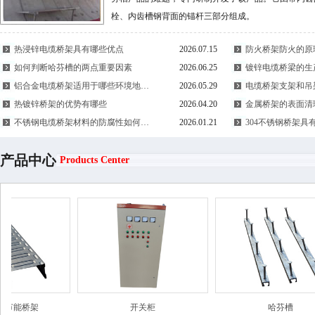
栓、内齿槽钢背面的锚杆三部分组成。
热浸锌电缆桥架具有哪些优点
2026.07.15
防火桥架防火的原
如何判断哈芬槽的两点重要因素
2026.06.25
镀锌电缆桥梁的生
铝合金电缆桥架适用于哪些环境地…
2026.05.29
电缆桥架支架和吊
热镀锌桥架的优势有哪些
2026.04.20
金属桥架的表面清
不锈钢电缆桥架材料的防腐性如何…
2026.01.21
304不锈钢桥架具
产品中心
Products Center
桥架
开关柜
哈芬槽