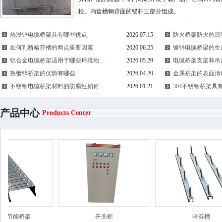
栓、内齿槽钢背面的锚杆三部分组成。
热浸锌电缆桥架具有哪些优点
2026.07.15
防火桥架防火的原
如何判断哈芬槽的两点重要因素
2026.06.25
镀锌电缆桥梁的生
铝合金电缆桥架适用于哪些环境地…
2026.05.29
电缆桥架支架和吊
热镀锌桥架的优势有哪些
2026.04.20
金属桥架的表面清
不锈钢电缆桥架材料的防腐性如何…
2026.01.21
304不锈钢桥架具
产品中心
Products Center
能桥架
开关柜
哈芬槽