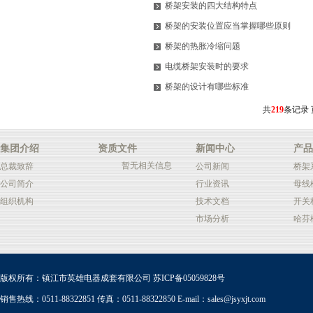
桥架安装的四大结构特点
桥架的安装位置应当掌握哪些原则
桥架的热胀冷缩问题
电缆桥架安装时的要求
桥架的设计有哪些标准
共
219
条记录
集团介绍
资质文件
新闻中心
产品
暂无相关信息
总裁致辞
公司新闻
桥架
公司简介
行业资讯
母线
组织机构
技术文档
开关
市场分析
哈芬
版权所有：镇江市英雄电器成套有限公司
苏ICP备05059828号
销售热线：0511-88322851 传真：0511-88322850 E-mail：
sales@jsyxjt.com