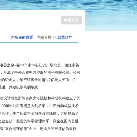
您所在的位置：
网站首页
>> 总裁致辞
电器之乡
--
扬中市市中心江洲广场北首，镇江市英
，形成了中外合资中方控股的股份有限公司。公司
称的
80
余人，年产销售量均超过
2
亿元人民币，在
感谢，并致以崇高的敬意！
动设计研究所等多家大专院校和科研机构建立了长
。
2006
年公司引进意大利桥架，生产自动成型技术
国合作，生产铝镁合金散热片母线槽，大的提高了
立健全起一整套的科学管理体系，我企在国内首批
级
"
重合同守信用
"
企业、连续八年被评估为银行