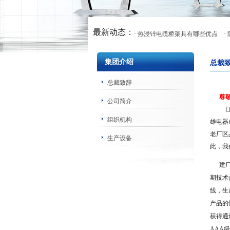
最新动态：
· 热浸锌电缆桥架具有哪些优点
·
集团介绍
总裁
总裁致辞
尊
公司简介
组织机构
雄电器
老厂区
生产设备
此，我
建厂
期技术
线，生
产品的
获得通
AAA
级