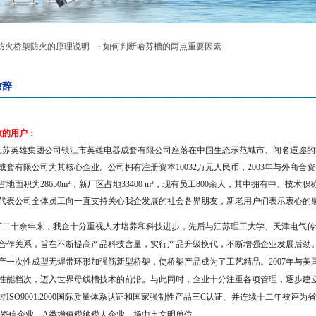
 防火桥架防火的原理说明
· 如何判断哈芬槽的两点重要因素
致辞
敬的用户
：
江苏英雄集团公司镇江市英雄电器成套有限公司座落在中国生态示范城市、闻名遐迩的
成套有限公司为其核心企业。公司拥有注册资本
10032
万元人民币，
2003
年与外商合资
占地面积为
28650m²
，新厂区占地
33400 m²
，现有员工
800
余人，其中拥有中、技术职
代表公司全体员工向一直支持关心我企发展的社会各界朋友，新老用户们表示衷心的
二十余年来，我企十分重视人才培养和科技进步，先后与江苏理工大学、天津电气传
合作关系，旨在不断提高产品科技含量，实行产品升级换代，不断增强企业发展后劲
产一次性成型无焊带环形加强筋新型桥架，使桥架产品成为了工艺精品。
2007
年与美
性能档次，迈入世界母线槽技术的前沿。与此同时，企业十分注重各项管理，逐步建
过
ISO9001:2000
国际质量体系认证和国家强制性产品三
C
认证、并连续十二年被评为省
资信企业、
A
类增值税纳税人企业，扬中市文明单位。