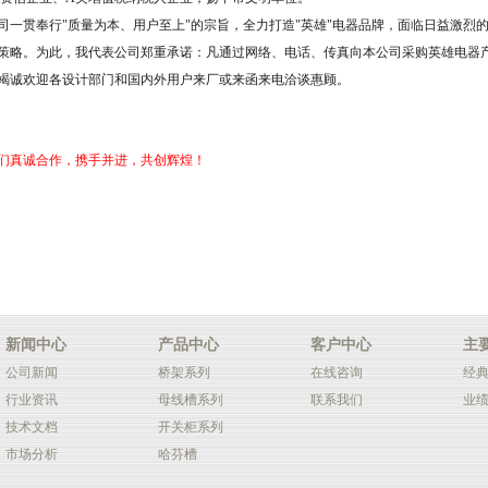
一贯奉行
"
质量为本、用户至上
"
的宗旨，全力打造
"
英雄
"
电器品牌，面临日益激烈
策略。为此，我代表公司郑重承诺：凡通过网络、电话、传真向本公司采购英雄电器
竭诚欢迎各设计部门和国内外用户来厂或来函来电洽谈惠顾。
真诚合作，携手并进，共创辉煌！
新闻中心
产品中心
客户中心
主
公司新闻
桥架系列
在线咨询
经
行业资讯
母线槽系列
联系我们
业
技术文档
开关柜系列
市场分析
哈芬槽