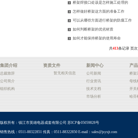
桥架焊接口处该是怎样施工处理的
怎样做好桥架这方面的准备工作
可以从哪些方面进行桥架的防腐工作
如何判断桥架的优劣材质
如何才能保持桥架的使用寿命
共
413
条记录 页次
集团介绍
资质文件
新闻中心
产品
暂无相关信息
总裁致辞
公司新闻
桥架
公司简介
行业资讯
母线
组织机构
技术文档
开关
市场分析
哈芬
版权所有：镇江市英雄电器成套有限公司
苏ICP备05059828号
销售热线：0511-88322851 传真：0511-88322850 E-mail：
sales@jsyxjt.com