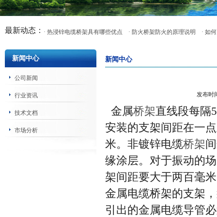
最新动态：
· 热浸锌电缆桥架具有哪些优点
· 防火桥架防火的原理说明
· 
新闻中心
新闻中心
公司新闻
发布时
行业资讯
金属
桥架
直线段每隔
技术文档
安装的支架间距在一点
市场分析
米。非镀锌电缆
桥架
间
缘涂层。对于振动的场
架间距要大于两百毫米
金属电缆桥架的支架，
引出的金属电缆导管必