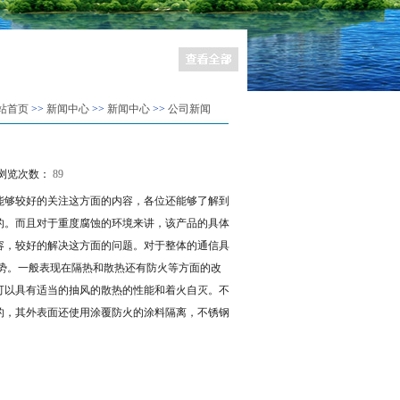
站首页
>>
新闻中心
>>
新闻中心
>>
公司新闻
浏览次数：
89
能够较好的关注这方面的内容，各位还能够了解到
的。而且对于重度腐蚀的环境来讲，该产品的具体
容，较好的解决这方面的问题。对于整体的通信具
势。一般表现在隔热和散热还有防火等方面的改
可以具有适当的抽风的散热的性能和着火自灭。不
的，其外表面还使用涂覆防火的涂料隔离，不锈钢