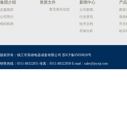
集团介绍
资质文件
新闻中心
产品
暂无相关信息
总裁致辞
公司新闻
桥架
公司简介
行业资讯
母线
组织机构
技术文档
开关
市场分析
哈芬
版权所有：镇江市英雄电器成套有限公司
苏ICP备05059828号
销售热线：0511-88322851 传真：0511-88322850 E-mail：
sales@jsyxjt.com